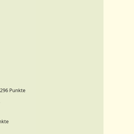
296 Punkte
e
nkte